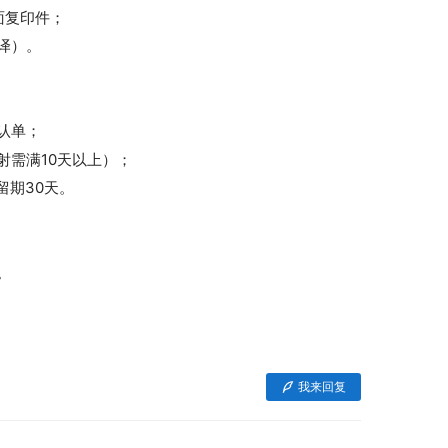
面复印件；
译）。
认单；
射需满10天以上）；
留期30天。
。
我来回复