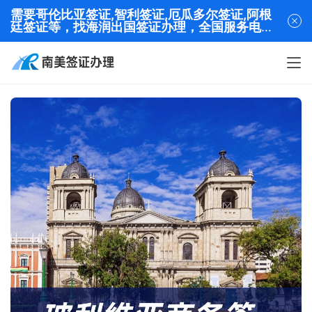
需要哥伦比亚签证,智利签证,厄瓜多尔签证,阿根
廷签证等，找海润出国签证办理，全国服务电话
13320282001