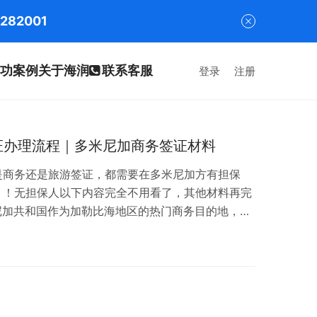
282001
功案例
关于海润
联系客服
登录
注册
签证办理流程｜多米尼加商务签证材料
是商务还是旅游签证，都需要在多米尼加方有担保
！！无担保人以下内容完全不用看了，其他材料再完
尼加共和国作为加勒比海地区的热门商务目的地，吸
据最新政策，中国公民若持有有效的美国、加拿大、
多米尼加旅游（需购买旅游卡，停留30天）。但若
请商务签证。 多米尼加商务签证核心信息： 有效
次入境最长1年。 停留期：每次最长…