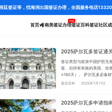
阿根廷签证等，找海润出国签证办理，全国服务电话
13320
Hot
首页
南美签证办理
签证百科
签证社区
成
2025萨尔瓦多签证通
签证类型与政策中国护照无
签。但持有有效的美国、加
≤180天）。 萨尔瓦多必备
（白底彩照） 英文/西语签
签证百科
2025年7月11日
（加盖公章）/学生需在读证
人民币） 萨尔瓦多签证类型
邀请函 商务签：萨尔瓦多公
2025萨尔瓦多申请指