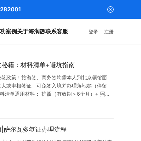
282001
功案例
关于海润
联系客服
登录
注册
关秘籍：材料清单+避坑指南
免签政策！旅游签、商务签均需本人到北京领馆面
拿大或申根签证，可免签入境并办理落地签（停留
材料清单通用材料： 护照（有效期＞6个月）+ 照片
证申请表、行程单、酒店预订单 在职证明+营业执照
明+父母关系证明 近6个月银行流水（余额建议≥3万
： 旅游签：全程住宿订单（需领事馆核验）或探亲
司邀请函（经当地公证处认证，含访问目的…
南|萨尔瓦多签证办理流程