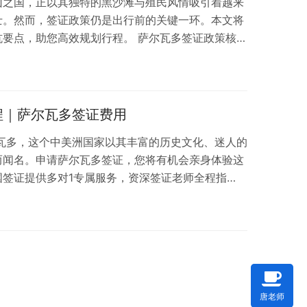
山之国，正以其独特的黑沙滩与殖民风情吸引着越来
士。然而，签证政策仍是出行前的关键一环。本文将
坑要点，助您高效规划行程。 萨尔瓦多签证政策核心
内的美国、加拿大或申根签证的中国公民，可免签入
停留期最长180天。若无上述签证，需提前向萨尔
签证。 通用申请要求： 材料清单：护照原件及复
表、在职证明（或银行存款证明）、往返机票订单、
程｜萨尔瓦多签证费用
尔瓦多，这个中美洲国家以其丰富的历史文化、迷人的
而闻名。申请萨尔瓦多签证，您将有机会亲身体验这
国签证提供多对1专属服务，资深签证老师全程指
顺畅、高效。 萨尔瓦多签证注意事项 签证类型选
择合适的签证类型，如旅游签证、商务签证等。 资料
真实有效，符合萨尔瓦多签证要求。 提前规划：建议
证，以免耽误您的出行计划。 萨尔瓦多签证所需资料
唐老师