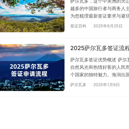
萨尔瓦多，这个中美洲的火
越多的中国旅行者与商务人
为您梳理最新签证要求与避
要点 免签条件： 持有效期
签证百科
2025年6月25日
境萨尔瓦多并办理落地签证，
瓦多驻华使馆申请旅游或商务
印件、英文/西班牙文申请
2025萨尔瓦多签证流
酒…
萨尔瓦多签证优势概述 萨
自然风光和热情好客的人民
个国家的独特魅力。海润出
导，让您的签证申请过程更加
萨尔瓦多
2025年1月9日
择：根据您的出行目的，选
准备：确保所有提交的资料
提前规划行程，尽早申请签
…