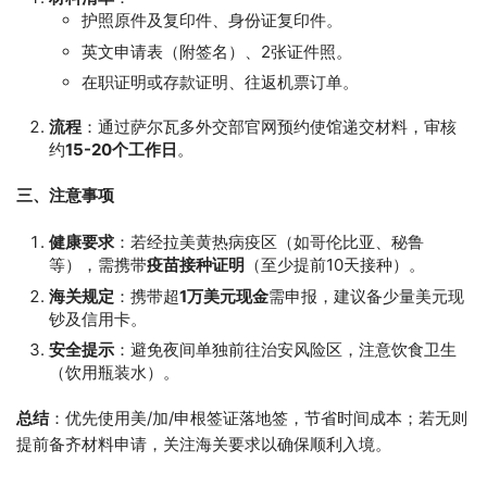
护照原件及复印件、身份证复印件。
英文申请表（附签名）、2张证件照。
在职证明或存款证明、往返机票订单。
流程
：通过萨尔瓦多外交部官网预约使馆递交材料，审核
约
15-20个工作日
。
三、注意事项
健康要求
：若经拉美黄热病疫区（如哥伦比亚、秘鲁
等），需携带
疫苗接种证明
（至少提前10天接种）。
海关规定
：携带超
1万美元现金
需申报，建议备少量美元现
钞及信用卡。
安全提示
：避免夜间单独前往治安风险区，注意饮食卫生
（饮用瓶装水）。
总结
：优先使用美/加/申根签证落地签，节省时间成本；若无则
提前备齐材料申请，关注海关要求以确保顺利入境。