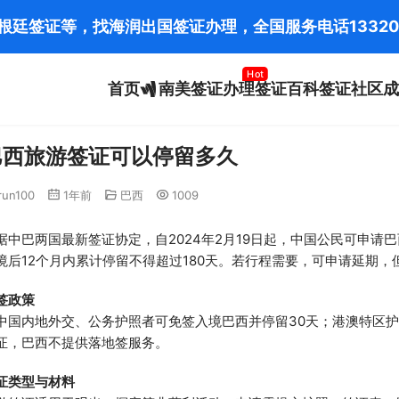
阿根廷签证等，找海润出国签证办理，全国服务电话
13320
Hot
首页
南美签证办理
签证百科
签证社区
成
巴西旅游签证可以停留多久
run100
1年前
巴西
1009
据中巴两国最新签证协定，自2024年2月19日起，中国公民可申请
境后12个月内累计停留不得超过180天。若行程需要，可申请延期
签政策
中国内地外交、公务护照者可免签入境巴西并停留30天；港澳特区护
证，巴西不提供落地签服务。
证类型与材料