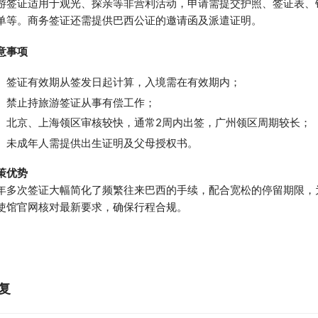
游签证适用于观光、探亲等非营利活动，申请需提交护照、签证表、
单等。商务签证还需提供巴西公证的邀请函及派遣证明。
意事项
签证有效期从签发日起计算，入境需在有效期内；
禁止持旅游签证从事有偿工作；
北京、上海领区审核较快，通常2周内出签，广州领区周期较长；
未成年人需提供出生证明及父母授权书。
策优势
年多次签证大幅简化了频繁往来巴西的手续，配合宽松的停留期限，
使馆官网核对最新要求，确保行程合规。
复