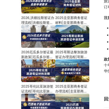
旅
订
注
2026,洪都拉斯签证办
2025圭亚那商务签证
理流程|洪都拉斯签证
材料|圭亚那商务签证
申请材料
流程
2026厄瓜多尔签证最
2025哥斯达黎加旅游
新政策|厄瓜多尔签证
签证办理流程|哥斯达
政
申请材料
黎加旅游签证材料
十
华
2025哥伦比亚旅游签
2025圭亚那商务签证
证流程|哥伦比亚旅游
办理流程|圭亚那商务
签证材料攻略
签证材料要求
回