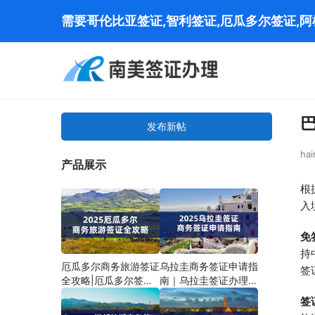
需要哥伦比亚签证,智利签证,厄瓜多尔签证,
发布新帖
hai
产品展示
根
入
免
持
厄瓜多尔商务旅游签证
乌拉圭商务签证申请指
签
全攻略|厄瓜多尔签证
南｜乌拉圭签证办理流
办理流程
程
签