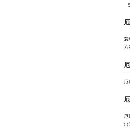
若
方
厄
厄
出