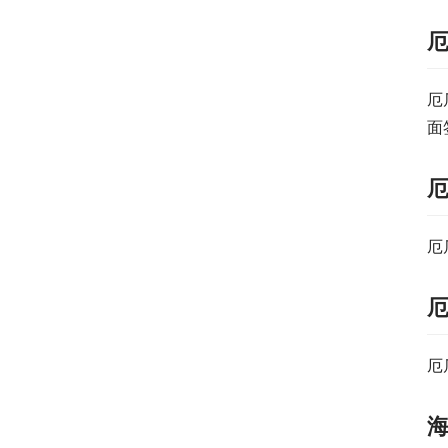
厄
面
厄
厄